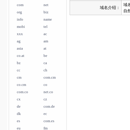
com
net
域名
域名介绍：
自
org
biz
info
name
mobi
tel
xxx
ac
ag
am
asia
at
co.at
be
bz
ca
cc
ch
cm
com.cm
co.cm
co
com.co
net.co
cx
cz
de
com.de
dk
ec
es
com.es
eu
fm