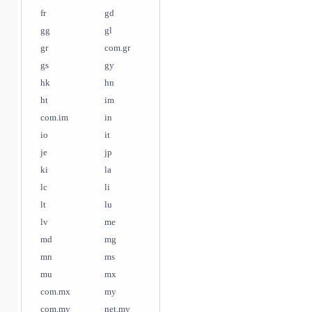
fr
gd
gg
gl
gr
com.gr
gs
gy
hk
hn
ht
im
com.im
in
io
it
je
jp
ki
la
lc
li
lt
lu
lv
me
md
mg
mn
ms
mu
mx
com.mx
my
com.my
net.my