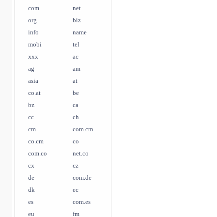
com
net
org
biz
info
name
mobi
tel
xxx
ac
ag
am
asia
at
co.at
be
bz
ca
cc
ch
cm
com.cm
co.cm
co
com.co
net.co
cx
cz
de
com.de
dk
ec
es
com.es
eu
fm