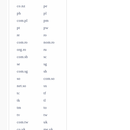
co.nz
pe
ph
pl
com.pl
pm
pt
pw
re
ro
com.ro
nom.ro
org.ro
ru
com.sb
sc
se
sg
com.sg
sh
so
com.so
net.so
sx
tc
tf
tk
tl
tm
to
tv
tw
com.tw
uk
co.uk
me.uk